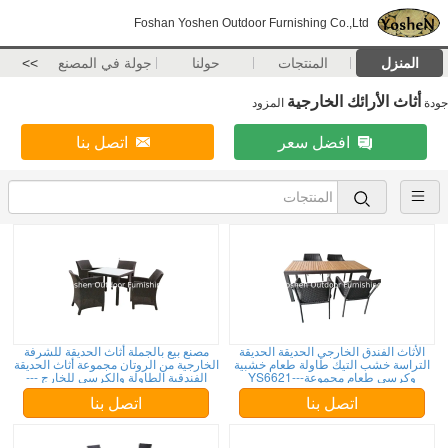
Foshan Yoshen Outdoor Furnishing Co.,Ltd
المنزل
المنتجات
حولنا
جولة في المصنع
>>
أثاث الأرائك الخارجية
جودة
المزود
افضل سعر
اتصل بنا
الأثاث الفندق الخارجي الحديقة الحديقة
مصنع بيع بالجملة أثاث الحديقة للشرفة
التراسة خشب التيك طاولة طعام خشبية
الخارجية من الروتان مجموعة أثاث الحديقة
وكرسي طعام مجموعة---YS6621
الفندقية الطاولة والكرسي للخارج ---
8086
اتصل بنا
اتصل بنا