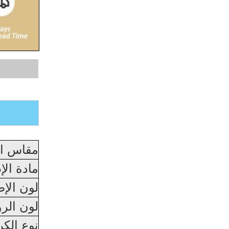
مقاس ال
مادة الإ
لون الإط
لون الرو
نوع الك