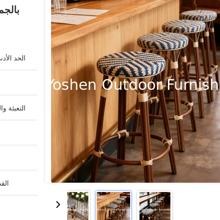
بالجم
الحد الأد
التعبئة وا
القد