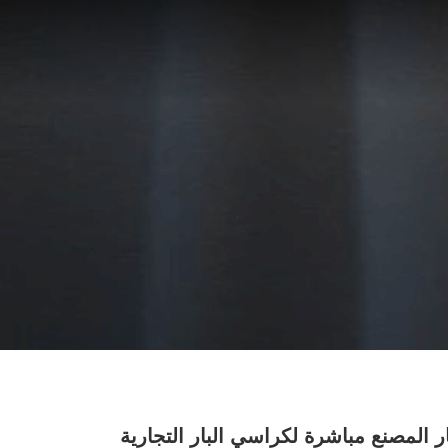
 المصنع مباشرة لكراسي البار التجارية