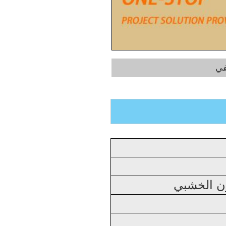
في
ون الخشبي