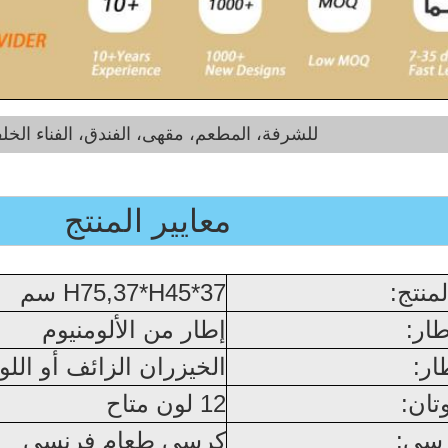
للشرفة، المطعم، مقهى، الفندق، الفناء الخل
معايير المنتج
منتج:
37*H75,37*H45
سم
طار:
إطار من الألومنيوم
ار:
الخيزران الزائف أو الل
تان:
12 لون متاح
رسي:
كرسي طعام فرنسي