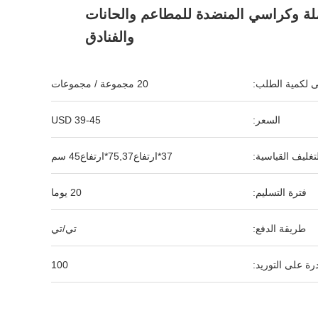
لة وكراسي المنضدة للمطاعم والحانات
والفنادق
نى لكمية الطلب:
20 مجموعة / مجموعات
السعر:
USD 39-45
لتغليف القياسية:
37*ارتفاع75,37*ارتفاع45 سم
فترة التسليم:
20 يوما
طريقة الدفع:
تي/تي
رة على التوريد:
100