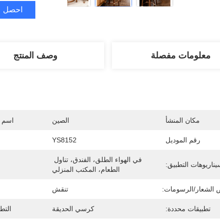
احصل ع
معلومات مفصلة
وصف المنتج
مكان المنشأ
الصين
اسم ا
رقم الموديل
YS8152
في الهواء الطلق، الفندق، تناول 
يناريوهات التطبيق:
الطعام، المكتب المنزلي
 الشعار/الرسومات:
تنقش
تطبيقات محددة:
كرسي الحديقة
التط