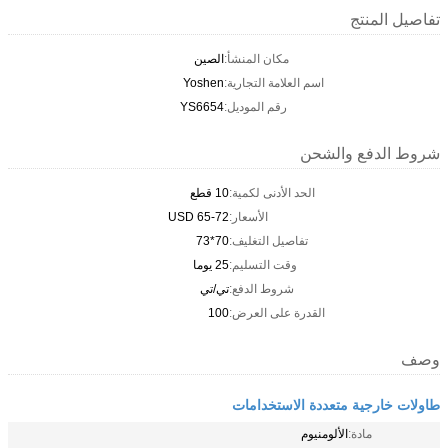
تفاصيل المنتج
مكان المنشأ:
الصين
اسم العلامة التجارية:
Yoshen
رقم الموديل:
YS6654
شروط الدفع والشحن
الحد الأدنى لكمية:
10 قطع
الأسعار:
USD 65-72
تفاصيل التغليف:
70*73
وقت التسليم:
25 يوما
شروط الدفع:
تي/تي
القدرة على العرض:
100
وصف
طاولات خارجية متعددة الاستخدامات
مادة:
الألومنيوم