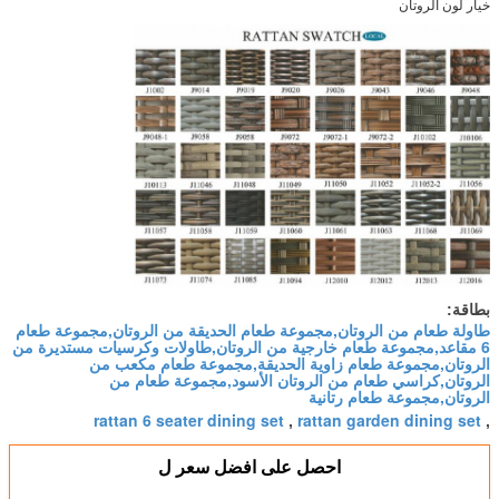
خيار لون الروتان
بطاقة:
طاولة طعام من الروتان,مجموعة طعام الحديقة من الروتان,مجموعة طعام
6 مقاعد,مجموعة طعام خارجية من الروتان,طاولات وكرسيات مستديرة من
الروتان,مجموعة طعام زاوية الحديقة,مجموعة طعام مكعب من
الروتان,كراسي طعام من الروتان الأسود,مجموعة طعام من
الروتان,مجموعة طعام رتانية
rattan 6 seater dining set
rattan garden dining set
,
,
احصل على افضل سعر ل