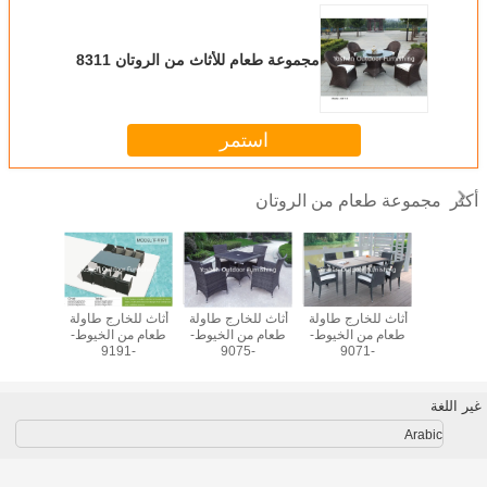
مجموعة طعام للأثاث من الروتان 8311
استمر
مجموعة طعام من الروتان
أكثر
وتان للطابق
أثاث للخارج طاولة
أثاث للخارج طاولة
أثاث للخارج طاولة
مجموعة 
ي المجلس
طعام من الخيوط-
طعام من الخيوط-
طعام من الخيوط-
ا
ي للفندق
-9071
-9075
-9191
خارجية أث
طاولة
وكر
غير اللغة
Arabic