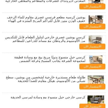
المعدني أديرونداك للشرفات والمطاعم والمقاهي الخارجية
ومحلات الحليب والعصير لتناول الطعام
الاستفسار الآن
يوشين كرسيه مطعم فرنسي عصري مقاوم للماء الزحف
خفيف الوزن متين قابل للتراكم المريح المتنزه في الهواء
الطلق
الاستفسار الآن
كرسي يوشين عصري خارجي لتناول الطعام قابل للتكديس
من الألومنيوم والروطان مع مساند للذراعين للمطاعم
والمقاهي
الاستفسار الآن
كرسي حبل منسوج يدويًا مريح بيج مع وسادة قطيفة
لمجموعة الشرفة بجانب المسبح وغرفة الشمس
الاستفسار الآن
طاولة طعام مستديرة خارجية لشخصين من يوشين، سطح
شبكي من الألومنيوم، هيكل مقاوم للصدأ للحديقة
الاستفسار الآن
كرسي خارجي حبل منسوج مع وسادة لمرسى الحديقة
الاستفسار الآن