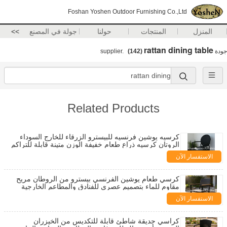
Foshan Yoshen Outdoor Furnishing Co.,Ltd
المنزل
المنتجات
حولنا
جولة في المصنع
>>
rattan dining table
جودة
supplier.
(142)
Related Products
كرسيه يوشين فرنسيه للبيسترو الزرقاء للخارج السوداء
الروتان كرسيه ذراع طعام خفيفة الوزن متينة قابلة للتراكم
المعاصرة المعدن
الاستفسار الآن
كرسي طعام يوشين الفرنسي بيسترو من الروطان مريح
مقاوم للماء بتصميم عصري للفنادق والمطاعم الخارجية
الاستفسار الآن
كراسي حديقة شاطئ قابلة للتكديس من الخيزران