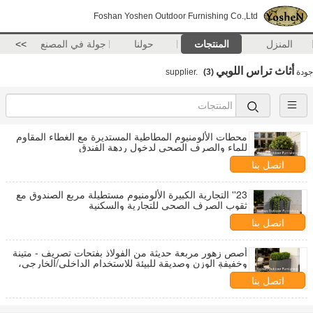
Foshan Yoshen Outdoor Furnishing Co.,Ltd
المنزل
المنتجات
حولنا
جولة في المصنع
>>
أثاث تراس اللوبي
جودة
supplier.
(3)
محطات الألومنيوم المطاطية المستديرة مع الغطاء المقاوم
للماء والصرف الصحي لدخول ردهة الفندق
اتصل بنا
23'' التجارية الكبيرة الألومنيوم مستطيلة مربع الصندوق مع
ثقوب الصرف الصحي للتجارية والسكنية
اتصل بنا
أصص زهور مربعة حديثة من الفولاذ بفتحات تصريف - متينة
وخفيفة الوزن وصديقة للبيئة للاستخدام الداخلي/الخارجي،
تعليق أو وضع على الأرض
اتصل بنا