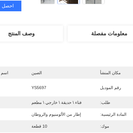
احصل ع
معلومات مفصلة
وصف المنتج
مكان المنشأ
الصين
اسم ا
رقم الموديل
YS5697
طلب:
فناء \ حديقة \ خارجي \ مطعم
المادة الرئيسية:
إطار من الألومنيوم والروطان
موك:
10 قطعة