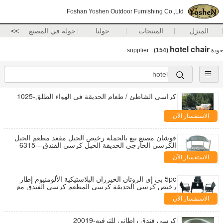
Foshan Yoshen Outdoor Furnishing Co.,Ltd
المنزل
المنتجات
حولنا
جولة في المصنع
>>
hotel chair
جودة
supplier.
(154)
كراسي الشاطئ / طعام الحديقة في الهواء الطلق-1025
الاستفسار الآن
فوشان مصنع بيع بالجملة رخيص الحبل مقعد مطعم الحبل
الكرسي الخارجي الحديقة الحبل كرسي الفندق---6315
الاستفسار الآن
5pc بي إي الروتان الخيزران البلاستيكية الألومنيوم إطار
رخيص كرسي الحديقة كرسي المطعم كرسي الفندق مع
الطاولة --- 8059
الاستفسار الآن
كرسي فندق راطاني للترفيه-20019