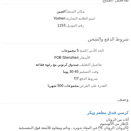
مكان المنشأ:
الصين
اسم العلامة التجارية:
Yoshen
رقم الموديل:
1153
شروط الدفع والشحن
الحد الأدنى لكمية:
5 مجموعات
الأسعار:
FOB Shenzhen
تفاصيل التغليف:
صندوق كرتوني مع رغوة فقاعة
وقت التسليم:
30-45 يوما
شروط الدفع:
T/T
القدرة على العرض:
مجموعات 500 شهريا
وصف
كرسي فندق مطعم ويكر
أثاث من الروتان
1إطار من الألومنيوم
2الروتان: الروتان PE غير المعاد تدويره ، ودائم ومقاوم للأشعة فوق البنفسجية