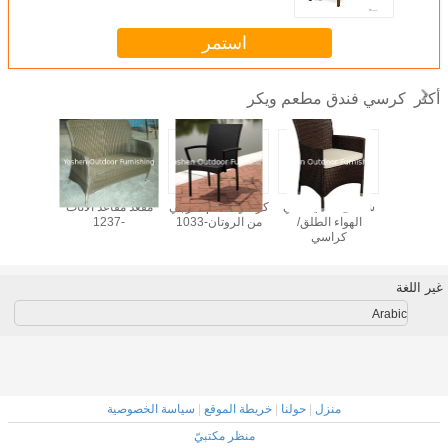
استمر
كرسي فندق مطعم ويكر
أكثر
حديقة في
شاطئ الحديقة في
كرسي طعام خارجي
مقعد مقاعد الأثاث
أثاث ال
 الطلق /
الهواء الطلق/
من الروتان-1033
-1237
الخيوط
اسي
كراسي
الشاطئ-0028
160
الطعام-16090
غير اللغة
Arabic
منزل
|
حولنا
|
خريطة الموقع
|
سياسة الخصوصية
منظر مكتبيّ