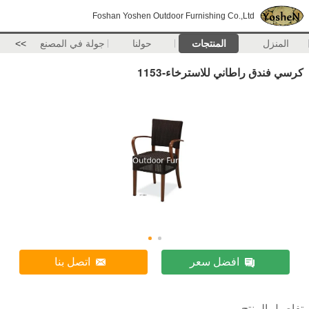
Foshan Yoshen Outdoor Furnishing Co.,Ltd
المنزل
المنتجات
حولنا
جولة في المصنع
>>
كرسي فندق راطاني للاسترخاء-1153
افضل سعر
اتصل بنا
تفاصيل المنتج