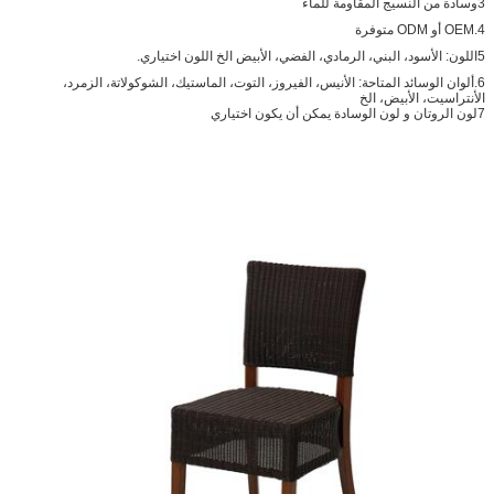
3وسادة من النسيج المقاومة للماء
4.OEM أو ODM متوفرة
5اللون: الأسود، البني، الرمادي، الفضي، الأبيض الخ اللون اختياري.
6.ألوان الوسائد المتاحة: الأنيس، الفيروز، التوت، الماستيك، الشوكولاتة، الزمرد،
الأنتراسيت، الأبيض، الخ
7لون الروتان و لون الوسادة يمكن أن يكون اختياري