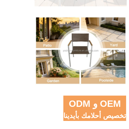
OEM و ODM
تخصيص أحلامك بأيدينا