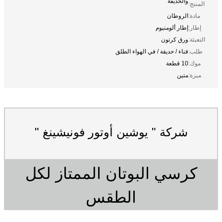
والحديقة
المنتج:
مادة:
الروطان
إطار:
إطار ألومنيوم
التعبئة:
ورق كرتون
طلب:
فناء / حديقة / في الهواء الطلق
موك:
10 قطعة
ميزة:
متين
شركة " يوشين أوتور فونيشينغ "
كرسي البوتان الممتاز لكل
الطقس