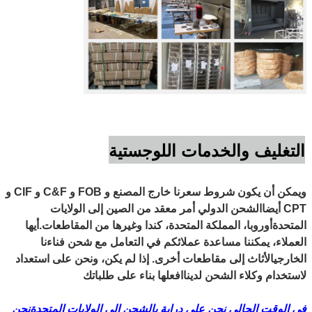
التغليف والخدمات اللوجستية
ويمكن أن يكون شروط سعرنا خارج المصنع و FOB و C&F و CIF و
CPT أيضا
الشحن الدولي أمر معقد من الصين إلى الولايات
المتحدة
أوروبا، المملكة المتحدة، كندا وغيرها من المقاطعات.
أيها
العملاء، يمكننا مساعدة عملائكم في التعامل مع شحن فناءنا
الخارجي
الأثاث إلى مقاطعات أخرى. إذا لم يكن، ونحن على استعداد
لاستخدام وكلاء الشحن لدينا
افعلها بناء على طلباتك
في الوقت الحالي نحن على دراية بالشحن إلى الولايات المتحدة
نحن