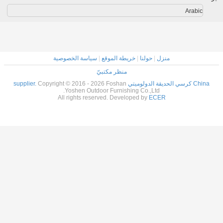
كرسي الفندق,طاولة ومقعد فندق,كرسي الحديقة الدولوميتي
بطاقة:
,
dolomiti garden chair
hotel table and chair
,
احصل على افضل سعر ل
كرسي خارجي حبل منسوج مع وسادة
لمرسى الحديقة
استمر
كرسي فندق مطعم ويكر
أكثر