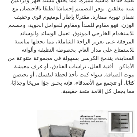
تقنية حياكة ماسية مميزة، مما يخلق مسند ظهر وذراعين
شبه مغلقين. يوفر التصميم إحساسًا لطيفًا بالاحتضان مع
ضمان تهوية ممتازة. مقترنًا بإطار ألومنيوم قوي وخفيف
الوزن، فهو مقاوم للصدأ ومقاوم للعوامل الجوية، ومصمم
للاستخدام الخارجي الموثوق. تعمل الوسائد والوسائد
المرفقة على تعزيز الراحة الشاملة، مما يجعلها مناسبة
للاستمتاع على مدار العام. بخطوطه النظيفة وألوانه
المحايدة، يندمج الكرسي بسهولة في مجموعة متنوعة من
الأماكن - أفنية الفلل، تراسات الفنادق، أو غرف معيشة
بيوت الضيافة. سواء كنت تأخذ لحظة لنفسك، أو تحتضن
كتابًا، أو تتجمع مع الأصدقاء، فإنه يخلق جوًا مريحًا وجذابًا،
مما يجعل كل إقامة متعة حقيقية.