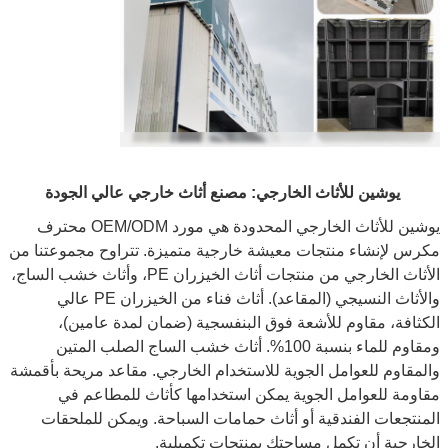
يوشين للأثاث الخارجي: مصنع أثاث خارجي عالي الجودة
يوشين للأثاث الخارجي المحدودة هي مورد OEM/ODM محترف
مكرس لإنشاء منتجات معيشة خارجية متميزة. تتراوح مجموعتنا من
الأثاث الخارجي من منتجات أثاث الخيزران PE، وأثاث خشب الساج،
والأثاث النسيجي (المقاعد). أثاث فناء من الخيزران PE عالي
الكثافة، مقاوم للأشعة فوق البنفسجية (ضمان لمدة عامين)،
ومقاوم للماء بنسبة 100%. أثاث خشب الساج الصلب المتين
والمقاوم للعوامل الجوية للاستخدام الخارجي. مقاعد مريحة بأقمشة
مقاومة للعوامل الجوية يمكن استخدامها كأثاث للمطاعم في
المنتجعات الفندقية أو أثاث حمامات السباحة. ويمكن للملحقات
الخارجية أن تكمل مساحتك بمنتجات تكميلية.