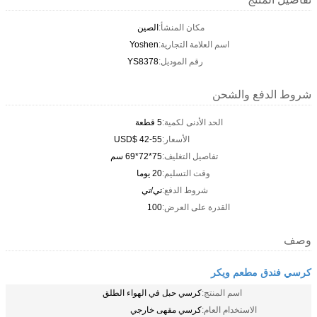
مكان المنشأ:
الصين
اسم العلامة التجارية:
Yoshen
رقم الموديل:
YS8378
شروط الدفع والشحن
الحد الأدنى لكمية:
5 قطعة
الأسعار:
USD$ 42-55
تفاصيل التغليف:
75*72*69 سم
وقت التسليم:
20 يوما
شروط الدفع:
تي/تي
القدرة على العرض:
100
وصف
كرسي فندق مطعم ويكر
اسم المنتج:
كرسي حبل في الهواء الطلق
الاستخدام العام:
كرسي مقهى خارجي