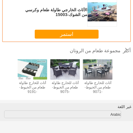
الأثاث الخارجي طاولة طعام وكرسي
من الشوك-15003
استمر
مجموعة طعام من الروتان
أكثر
وتان للطابق
أثاث للخارج طاولة
أثاث للخارج طاولة
أثاث للخارج طاولة
مجموعة 
ي المجلس
طعام من الخيوط-
طعام من الخيوط-
طعام من الخيوط-
ا
ي للفندق
-9071
-9075
-9191
خارجية أث
طاولة
وكر
غير اللغة
Arabic