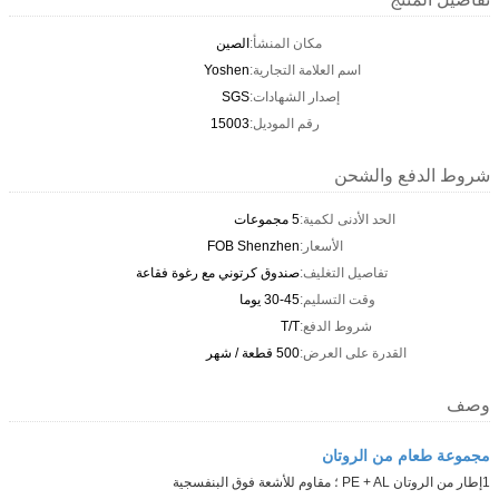
مكان المنشأ:
الصين
اسم العلامة التجارية:
Yoshen
إصدار الشهادات:
SGS
رقم الموديل:
15003
شروط الدفع والشحن
الحد الأدنى لكمية:
5 مجموعات
الأسعار:
FOB Shenzhen
تفاصيل التغليف:
صندوق كرتوني مع رغوة فقاعة
وقت التسليم:
30-45 يوما
شروط الدفع:
T/T
القدرة على العرض:
500 قطعة / شهر
وصف
مجموعة طعام من الروتان
1إطار من الروتان PE + AL ؛ مقاوم للأشعة فوق البنفسجية