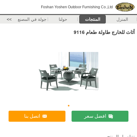
Foshan Yoshen Outdoor Furnishing Co.,Ltd
المنزل
المنتجات
حولنا
جولة في المصنع
>>
أثاث للخارج طاولة طعام 9116
افضل سعر
اتصل بنا
تفاصيل المنتج