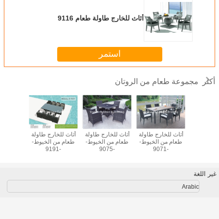
أثاث للخارج طاولة طعام 9116
استمر
مجموعة طعام من الروتان
أكثر
وتان للطابق
أثاث للخارج طاولة
أثاث للخارج طاولة
أثاث للخارج طاولة
مجموعة 
ي المجلس
طعام من الخيوط-
طعام من الخيوط-
طعام من الخيوط-
ا
ي للفندق
-9071
-9075
-9191
خارجية أث
طاولة
وكر
غير اللغة
Arabic