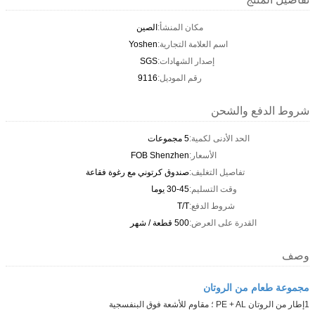
مكان المنشأ:
الصين
اسم العلامة التجارية:
Yoshen
إصدار الشهادات:
SGS
رقم الموديل:
9116
شروط الدفع والشحن
الحد الأدنى لكمية:
5 مجموعات
الأسعار:
FOB Shenzhen
تفاصيل التغليف:
صندوق كرتوني مع رغوة فقاعة
وقت التسليم:
30-45 يوما
شروط الدفع:
T/T
القدرة على العرض:
500 قطعة / شهر
وصف
مجموعة طعام من الروتان
1إطار من الروتان PE + AL ؛ مقاوم للأشعة فوق البنفسجية