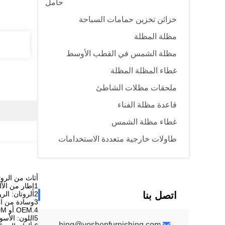
حامل
خزائن تخزين حمامات السباحة
مظلة المظلة
مظلة الشمس في القطب الأوسط
غطاء المظلة المظلة
ملحقات مظلات الشاطئ
قاعدة مظلة الفناء
غطاء مظلة الشمس
طاولات خارجية متعددة الاستخدامات
أثاث من الروت
1إطار من الألومنيوم
اتصل بنا
2الروتان: الروتان PE غير المعاد تدويره ، ودائم ومقاوم للأشعة فوق البنفسجية
3وسادة من النسيج المقاومة للماء
4.OEM أو ODM متوفرة
5اللون: الأسود، البني، الرمادي، الفضي، الأبيض الخ اللون اختياري.
yoshenfurnishing@yoshenfurnishing.com