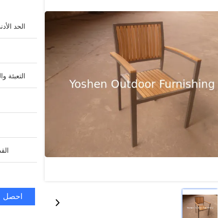
الحد الأد
التعبئة وا
القد
احصل ع