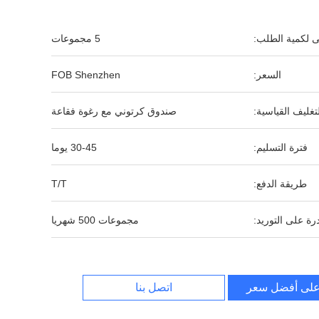
نى لكمية الطلب:
5 مجموعات
السعر:
FOB Shenzhen
لتغليف القياسية:
صندوق كرتوني مع رغوة فقاعة
فترة التسليم:
30-45 يوما
طريقة الدفع:
T/T
رة على التوريد:
مجموعات 500 شهريا
لى أفضل سعر
اتصل بنا