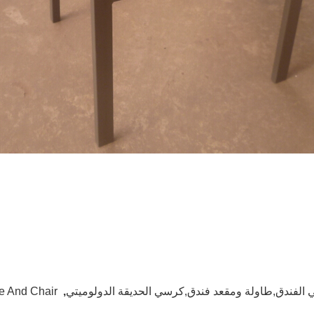
الفندق,طاولة ومقعد فندق,كرسي الحديقة الدولوميتي
,
le And Chair