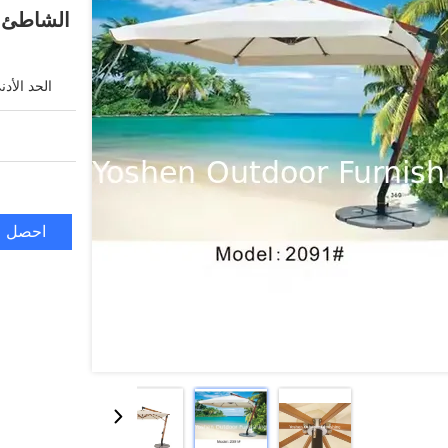
الشاطئ ا
الحد الأد
احصل ع