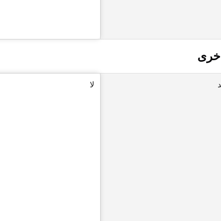
خرى
د
لا