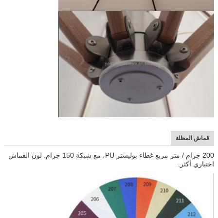
قماش المظلة
200 جرام / متر مربع غطاء بوليستر PU، مع شبكة 150 جرام. لون القماش
اختياري أكثر.