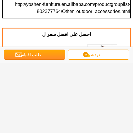
http://yoshen-furniture.en.alibaba.com/productgrouplist-
802377764/Other_outdoor_accessories.html
احصل على افضل سعر ل
دردشة
طلب اقتباس
مظلات للخارج الشاطئ الدرج الحديقة
المظلة المعلقة المظلة مع شعار
الجمارك
استمر
مظلة المظلة
أكثر
شرفة روما
مظلة شاطئية
شمسية حديقة الفناء
مظلة 4m ثقيلة
المظلات 