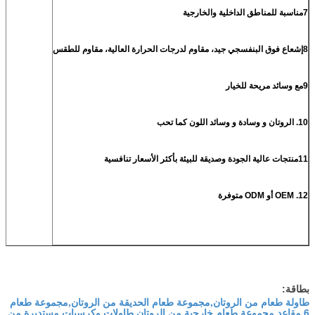
7مناسبة للمناطق الداخلية والخارجية
8إشعاع فوق البنفسجي جيد، مقاوم لدرجات الحرارة العالية، مقاوم للطقس
9مع وسائد مريحة للخيار
10. الروتان و وسادة و وسائد اللون كما تحب
11منتجات عالية الجودة وصديقة للبيئة بأكثر الأسعار تنافسية
12. OEM أو ODM متوفرة
بطاقة:
طاولة طعام من الروتان,مجموعة طعام الحديقة من الروتان,مجموعة طعام
6 مقاعد,مجموعة طعام خارجية من الروتان,طاولات وكرسيات مستديرة من