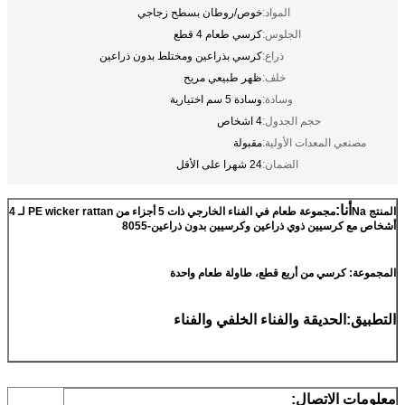
المواد:
خوص/روطان بسطح زجاجي
الجلوس:
كرسي طعام 4 قطع
ذراع:
كرسي بذراعين ومختلط بدون ذراعين
خلف:
ظهر طبيعي مريح
وسادة:
وسادة 5 سم اختيارية
حجم الجدول:
4 اشخاص
مصنعي المعدات الأولية:
مقبولة
الضمان:
24 شهرا على الأقل
أنا:
المنتج Na
مجموعة طعام في الفناء الخارجي ذات 5 أجزاء من PE wicker rattan لـ 4
أشخاص مع كرسيين ذوي ذراعين وكرسيين بدون ذراعين-8055
المجموعة: كرسي من أربع قطع، طاولة طعام واحدة
التطبيق:الحديقة والفناء الخلفي والفناء
معلومات الاتصال: