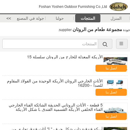
Foshan Yoshen Outdoor Furnishing Co.,Ltd
المنزل
المنتجات
حولنا
جولة في المصنع
>>
مجموعة طعام من الروتان
جودة
supplier.
الأريكة المعدلة للخارج من الروتان سلسلة 15
اتصل بنا
الأثاث الخارجي الروتان الأريكة الوحيدة من الفولاذ المقاوم
للصدأ --16200
اتصل بنا
5 قطعة - الأثاث الروتاني الحديقة الشائكة الفناء الخارجي
الفناء الخلفي الأريكة القسمية الفندق L شكل الأريكة
-9020
اتصل بنا
أريكة فندقية ذات شكل حرف "L" أثاث فندق تجاري من