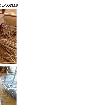
8.OEM/ODM متوفر أيضاً