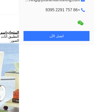
+86 757 2291 9395
المنتجات
ج
اسم:
اتصل الآن
التطبيق:أثاث ا
الصور: