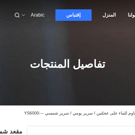
لنا
المنزل
إقتباس
Arabic
تفاصيل المنتجات
 للماء على عجلتين / سرير يومي / سرير شمسي ---YS6000
مقعد شمس