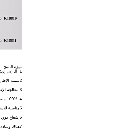
ميزة المنتج:
1. الـ (بي إي) الـ (راتان) مع إطار من الألومنيوم. غير سام ومقاوم للأشعة فوق البنفسجية
2سمك الإطار الألومنيوم: 1.2mm القياسية. أكثر من 1.2mm متوفرة، مثل 1.5mm، 1.8mm و 2.0mm.
3.معالجة الإطار الألومنيوم: طبقة مسحوق
4. 100% مصنوعة يدوياً من قبل الحرفيين المهرة
5مناسبة للاستخدام الداخلي والخارجي.
6إشعاع فوق البنفسجي جيد، مقاوم لدرجات الحرارة العالية، مقاوم للأجواء
7هناك وسادة مضادة للماء في الخيار، النسيج من طاووس ذهبي ونسيج صنبرلا