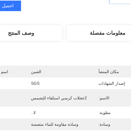
احصل ع
معلومات مفصلة
وصف المنتج
مكان المنشأ
الصين
اسم ا
إصدار الشهادات
SGS
الاسم:
2عجلات كرسي استلقاء للتشمس
مطوية:
لا..
وسادة:
وسادة مقاومة للماء متضمنة