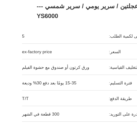
جلتين / سرير يومي / سرير شمسي ---
YS6000
نى لكمية الطلب:
5
السعر:
ex-factory price
لتغليف القياسية:
ورق كرتون أو صندوق مع حشوة الفيلم
فترة التسليم:
15-35 يومًا بعد دفع 30% وديعة
طريقة الدفع:
T/T
رة على التوريد:
300 قطعة في الشهر