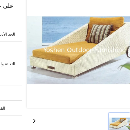
على ع
الحد الأد
التعبئة وا
القد