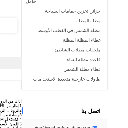
حامل
خزائن تخزين حمامات السباحة
مظلة المظلة
مظلة الشمس في القطب الأوسط
غطاء المظلة المظلة
ملحقات مظلات الشاطئ
قاعدة مظلة الفناء
غطاء مظلة الشمس
طاولات خارجية متعددة الاستخدامات
أثاث من الروت
1إطار من الألومنيوم
اتصل بنا
2الروتان: الروتان PE غير المعاد تدويره ، ودائم ومقاوم للأشعة فوق البنفسجية
3وسادة من النسيج المقاومة للماء
4.OEM أو ODM متوفرة
5اللون: الأسود، البني، الرمادي، الفضي، الأبيض الخ اللون اختياري.
yoshenfurnishing@yoshenfurnishing.com