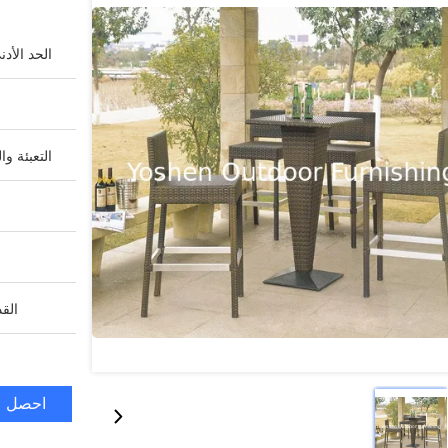
الحد الأد
التعبئة وا
القد
احصل ع