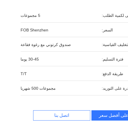
نى لكمية الطلب:
5 مجموعات
السعر:
FOB Shenzhen
لتغليف القياسية:
صندوق كرتوني مع رغوة فقاعة
فترة التسليم:
30-45 يوما
طريقة الدفع:
T/T
رة على التوريد:
مجموعات 500 شهريا
لى أفضل سعر
اتصل بنا