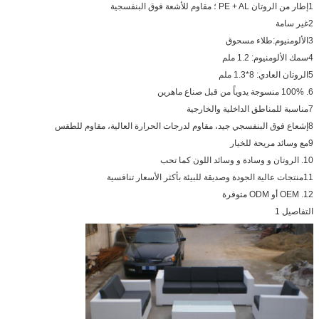
1إطار من الروتان PE + AL ؛ مقاوم للأشعة فوق البنفسجية
2غير سامة
3الألومنيوم:طلاء مسحوق
4سمك الألومنيوم: 1.2 ملم
5الروتان العادي: 8*1.3 ملم
6. 100% منسوجة يدوياً من قبل صناع ماهرين
7مناسبة للمناطق الداخلية والخارجية
8إشعاع فوق البنفسجي جيد، مقاوم لدرجات الحرارة العالية، مقاوم للطقس
9مع وسائد مريحة للخيار
10. الروتان و وسادة و وسائد اللون كما تحب
11منتجات عالية الجودة وصديقة للبيئة بأكثر الأسعار تنافسية
12. OEM أو ODM متوفرة
التفاصيل 1