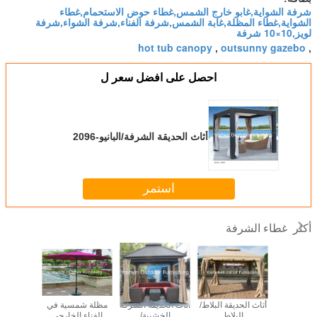
شرفة الشواية,غابو خارج الشمس,غطاء حوض الاستحمام,غطاء
الشواية,غطاء المظلة,غابة الشمس,شرفة الفناء,شرفة الشواء,شرفة
لويز,10×10 شرفة
hot tub canopy
outsunny gazebo
,
,
احصل على افضل سعر ل
أثاث الحديقة الشرفة/البانيو-2096
استمر
غطاء الشرفة
أكثر
4. م مظلة
أثاث الحديقة البلاط/
أثاث الحديقة الشرفة
مظلة شمسية في
المظلة و
 الخارجي
البلاط
الخشبية/
الفناء الخارجي
الخارجية-1102