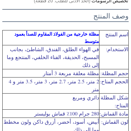
تخصيص الرسومات
(الحد الأدنى للطلب: 20 قطعة)
وصف المنتج
مظلة خارجية من الفولاذ المقاوم للصدأ بعمود
اسم المنتج
متوسط
الاستخدام:
في الهواء الطلق، الفندق، الشاطئ، بجانب
المسبح، الحديقة، الفناء الخلفي، المنتجع وما
إلى ذلك
حجم المظلة:
مظلة معلقة مربعة 3 أمتار
الحجم المتاح:
2 متر، 2.5 متر، 2.7 متر، 3 متر، 3.5 متر و 4
متر
شكل المظلة
دائري ومربع
المتاح:
مادة القماش:
280 جرام 100٪ قماش بوليستر
لون القماش:
أبيض، أسود، أخضر، أزرق داكن ولون مخطط
وما إلى ذلك.