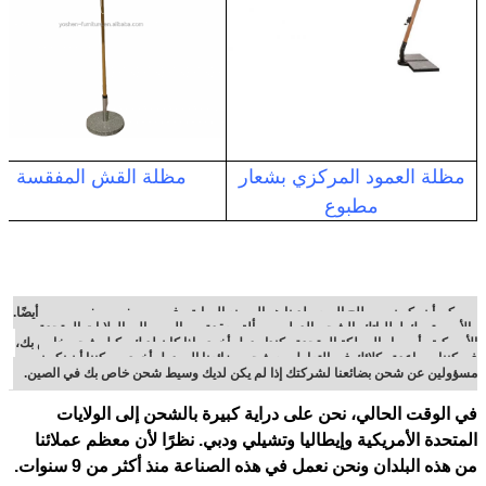
مظلة العمود المركزي بشعار
مظلة القش المفقسة
مطبوع
يمكن أن يكون مصطلح السعر لدينا هو المصنع السابق، فوب، سيف، سيف و سيب أيضًا.
والأمر متروك لطلباتك. الشحن الدولي مسألة معقدة من الصين إلى الولايات المتحدة
الأمريكية وأوروبا والمملكة المتحدة وكندا ودول أخرى. إذا كان لديك وكيل شحن خاص بك،
فيمكننا مساعدة وكلائك في التعامل مع شحن بضائعنا إلى دول أخرى. يمكننا أن نكون
مسؤولين عن شحن بضائعنا لشركتك إذا لم يكن لديك وسيط شحن خاص بك في الصين.
في الوقت الحالي، نحن على دراية كبيرة بالشحن إلى الولايات
المتحدة الأمريكية وإيطاليا وتشيلي ودبي. نظرًا لأن معظم عملائنا
من هذه البلدان ونحن نعمل في هذه الصناعة منذ أكثر من 9 سنوات.