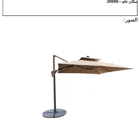
مكان عام---2069D
الصور: