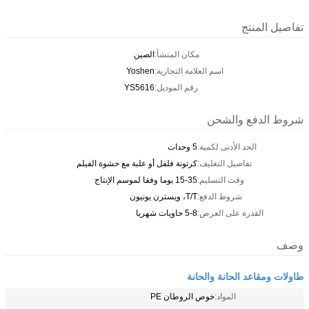
تفاصيل المنتج
مكان المنشأ:
الصين
اسم العلامة التجارية:
Yoshen
رقم الموديل:
YS5616
شروط الدفع والشحن
الحد الأدنى لكمية:
5 وحدات
تفاصيل التغليف:
كرتونة فلفل أو علبة مع حشوة الفيلم
وقت التسليم:
15-35 يوما وفقا لموسم الإنتاج
شروط الدفع:
T/T، ويسترن يونيون
القدرة على العرض:
5-8 حاويات شهريا
وصف
طاولات ومقاعد الحانة والحانة
المواد:
خوص الروطان PE