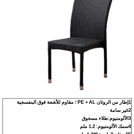
1إطار من الروتان PE + AL ؛ مقاوم للأشعة فوق البنفسجية
2غير سامة
3الألومنيوم:طلاء مسحوق
4سمك الألومنيوم: 1.2 ملم