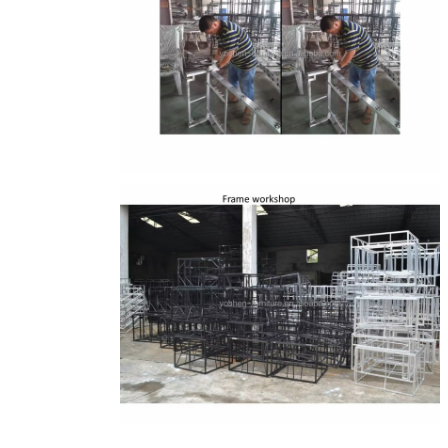
للمضي قدماً.