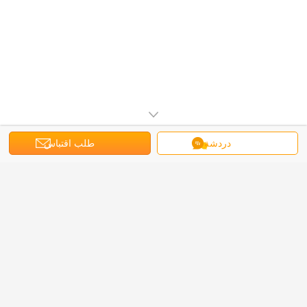
دردشة
طلب اقتباس
غير اللغة
Arabic
منزل
|
حولنا
|
خريطة الموقع
|
سياسة الخصوصية
منظر مكتبيّ
China أثاث الأرائك الخارجية supplier.
Copyright © 2016 - 2025 Foshan Yoshen
Outdoor Furnishing Co.,Ltd.
All rights reserved. Developed by
ECER