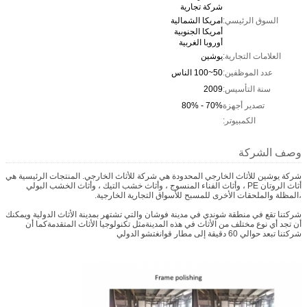
شركة تجارية
السوق الرئيسي:
امريكا الشمالية
أمريكا الجنوبية
أوروبا الغربية
العلامات التجارية:
يوشين
عدد الموظفين:
50~100 الناس
سنة التأسيس:
2009
تصدير أجهزة
70% - 80%
الكمبيوتر:
وصف الشركة
شركة يوشين للأثاث الخارجي المحدودة هي شركة للأثاث الخارجي. المنتجات الرئيسية هي
أثاث الروتان PE ، وأثاث الفناء المنسوج ، وأثاث خشب التيك ، وأثاث الخشب البولي
،المظلة والملحقات الأخرى للمسبح للأسواق التجارية الخارجية.
شركتنا تقع في منطقة شوندي في مدينة فوشان والتي تشتهر بمدينة الأثاث الدولية ويمكنك
أن تجد أي نوع مختلف من الأثاث في هذه المدينةمثل تكنولوجيا الأثاث المتقدمةكما أن
شركتنا تبعد حوالي 60 دقيقة إلى مطار قوانغتشو الدولي
مواد الروتان PE لدينا مقاومة للأشعة فوق البنفسجية و مقاومة للماء. إنها مناسبة
للاستخدام في الهواء الطلق. لدينا مراقبة جودة صارمة وتصبح أكثر شعبية من قبل عملائنا.
المنتجات المصدرة إلى الولايات المتحدة الأمريكية،كندا، آسيا، أوروبا، أستراليا، أفريقيا،
الشرق الأوسط وأمريكا الجنوبية الخ
نحن نرحب أيضًا بتصميمات العملاء وتصنيعها لعملائنا. دعمكم هو الدافع المستمر لنا