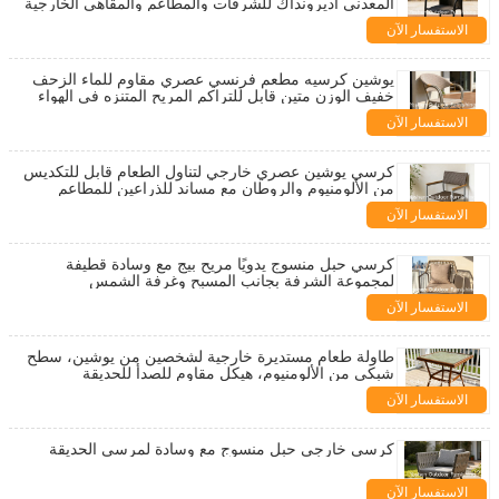
المعدني أديرونداك للشرفات والمطاعم والمقاهي الخارجية
ومحلات الحليب والعصير لتناول الطعام
الاستفسار الآن
يوشين كرسيه مطعم فرنسي عصري مقاوم للماء الزحف
خفيف الوزن متين قابل للتراكم المريح المتنزه في الهواء
الطلق
الاستفسار الآن
كرسي يوشين عصري خارجي لتناول الطعام قابل للتكديس
من الألومنيوم والروطان مع مساند للذراعين للمطاعم
والمقاهي
الاستفسار الآن
كرسي حبل منسوج يدويًا مريح بيج مع وسادة قطيفة
لمجموعة الشرفة بجانب المسبح وغرفة الشمس
الاستفسار الآن
طاولة طعام مستديرة خارجية لشخصين من يوشين، سطح
شبكي من الألومنيوم، هيكل مقاوم للصدأ للحديقة
الاستفسار الآن
كرسي خارجي حبل منسوج مع وسادة لمرسى الحديقة
الاستفسار الآن