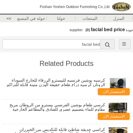
Foshan Yoshen Outdoor Furnishing Co.,Ltd
المنزل
المنتجات
حولنا
جولة في المصنع
>>
facial bed price
جودة
supplier.
(0)
Related Products
كرسيه يوشين فرنسيه للبيسترو الزرقاء للخارج السوداء
الروتان كرسيه ذراع طعام خفيفة الوزن متينة قابلة للتراكم
المعاصرة المعدن
الاستفسار الآن
كرسي طعام يوشين الفرنسي بيسترو من الروطان مريح
مقاوم للماء بتصميم عصري للفنادق والمطاعم الخارجية
الاستفسار الآن
كراسي حديقة شاطئ قابلة للتكديس من الخيزران