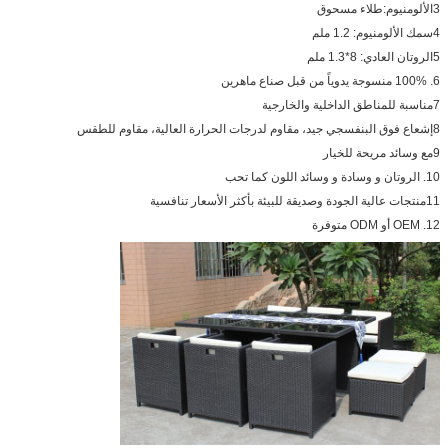
3الألومنيوم:طلاء مسحوق
4سمك الألومنيوم: 1.2 ملم
5الروتان العادي: 8*1.3 ملم
6. 100% منسوجة يدوياً من قبل صناع ماهرين
7مناسبة للمناطق الداخلية والخارجية
8إشعاع فوق البنفسجي جيد، مقاوم لدرجات الحرارة العالية، مقاوم للطقس
9مع وسائد مريحة للخيار
10. الروتان و وسادة و وسائد اللون كما تحب
11منتجات عالية الجودة وصديقة للبيئة بأكثر الأسعار تنافسية
12. OEM أو ODM متوفرة