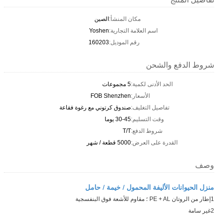
مكان المنشأ:
الصين
اسم العلامة التجارية:
Yoshen
رقم الموديل:
160203
شروط الدفع والشحن
الحد الأدنى لكمية:
5 مجموعات
الأسعار:
FOB Shenzhen
تفاصيل التغليف:
صندوق كرتوني مع رغوة فقاعة
وقت التسليم:
30-45 يوما
شروط الدفع:
T/T
القدرة على العرض:
5000 قطعة / شهر
وصف
منزل الحيوانات الأليفة المحمول / خيمة / حامل
1إطار من الروتان PE + AL ؛ مقاوم للأشعة فوق البنفسجية
2غير سامة