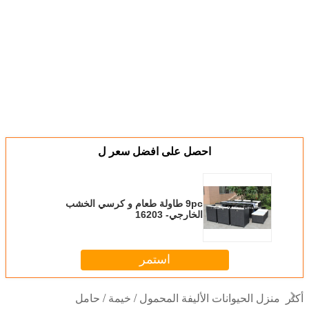
احصل على افضل سعر ل
9pc طاولة طعام و كرسي الخشب
الخارجي- 16203
استمر
منزل الحيوانات الأليفة المحمول / خيمة / حامل
أكثر