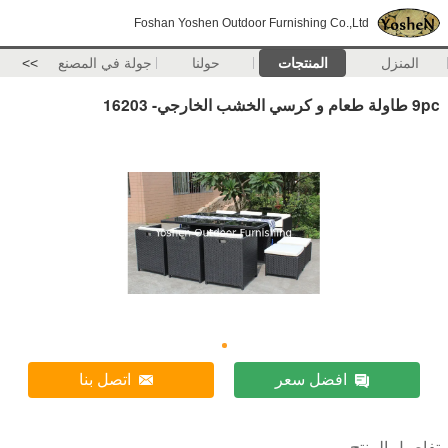
Foshan Yoshen Outdoor Furnishing Co.,Ltd
المنزل
المنتجات
حولنا
جولة في المصنع
>>
9pc طاولة طعام و كرسي الخشب الخارجي- 16203
افضل سعر
اتصل بنا
تفاصيل المنتج