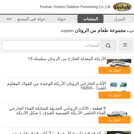
Foshan Yoshen Outdoor Furnishing Co.,Ltd
المنزل
المنتجات
حولنا
جولة في المصنع
>>
مجموعة طعام من الروتان
جودة
supplier.
الأريكة المعدلة للخارج من الروتان سلسلة 15
اتصل بنا
الأثاث الخارجي الروتان الأريكة الوحيدة من الفولاذ المقاوم
للصدأ --16200
اتصل بنا
5 قطعة - الأثاث الروتاني الحديقة الشائكة الفناء الخارجي
الفناء الخلفي الأريكة القسمية الفندق L شكل الأريكة
-9020
اتصل بنا
أريكة فندقية ذات شكل حرف "L" أثاث فندق تجاري من