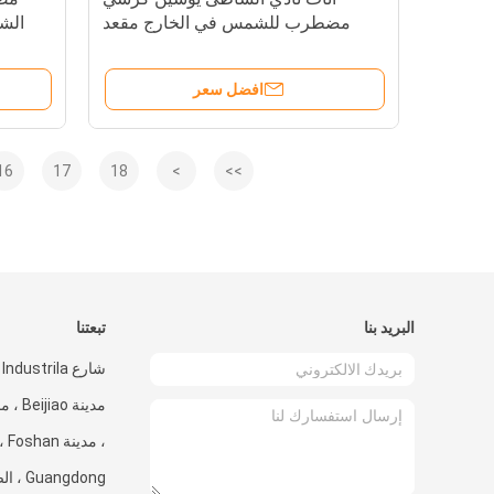
مضطرب للشمس في الخارج مقعد
الش
للشمس أثاث الحديقة مقعد الشاطئ---
YS5753
افضل سعر
16
17
18
>
>>
البريد بنا
تبعتنا
، م
Guangdong ، الصين