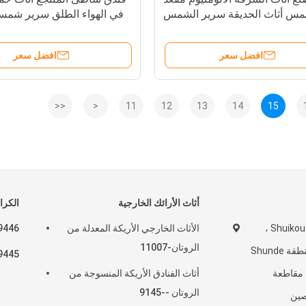
مس أثاث الحديقة سرير الشمس
في الهواء الطلق سرير شم
الألومنيوم في الهواء الطلق
كرسي بلاستيكي في الهو
افضل سعر
افضل سعر
<<
<
11
12
13
14
15
أثاث الأرائك الخارجية
الكرا
شارع Shuikou Industrila ،
الأثاث الخارجي الأريكة المعدلة من
9446 سرير ليل
الروتان-11007
مدينة Beijiao ، منطقة Shunde
9445 سرير ليل
دينة Foshan ، مقاطعة
أثاث الفنادق الأريكة المنسوجة من
الروتان --9145