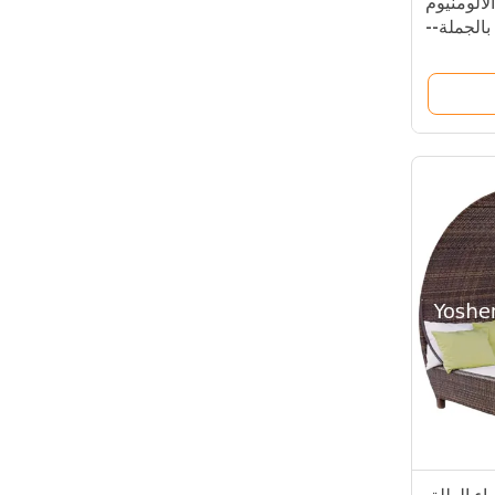
لألومنيوم
الجملة--
-6060