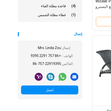
الحانة من الراتان الـ Wicker PE
(4)
قاعدة مظلة الفناء
ع البسترو
الخارجية
(1)
غطاء مظلة الشمس
---
إتصال
إتصال:
Mrs. Linda Zou
الهاتف ::
+86 757 2291 9395
الفاكس:
86-757-22919395
اتصل