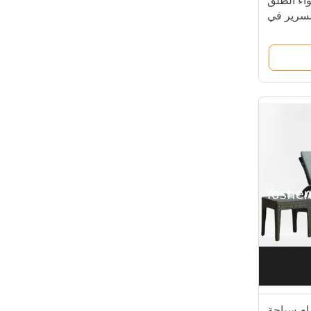
واء الطلق
لسرير في
واء الطلق
3002
ام سباحة