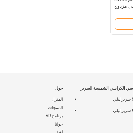
سي مزدوج
اء الطلق
سي الكراسي الشمسية السرير
حول
ي
المنزل
المنتجات
ي
برنامج VR
حولنا
أخبار