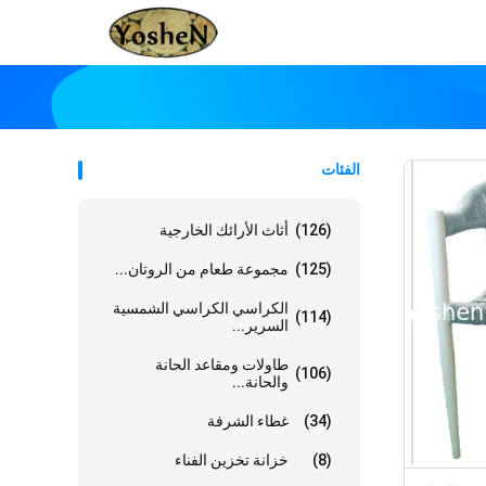
الفئات
(126)
أثاث الأرائك الخارجية
(125)
مجموعة طعام من الروتان...
الكراسي الكراسي الشمسية
(114)
السرير...
طاولات ومقاعد الحانة
(106)
والحانة...
(34)
غطاء الشرفة
(8)
خزانة تخزين الفناء