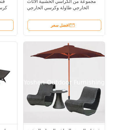
مجموعة من الكراسي الخشبية الأثاث
فند
الخارجي طاولة وكرسي الخارجي
كرس
مجموعة من الفنادق المطاعم كراسي
مج
الفناء---YS6602
افضل سعر