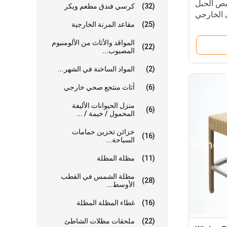
يص الحبل
(32)
كرسي فندق مطعم ويكر
 الخارجي
(25)
مقاعد المرنة الخارجية
6315
المواقد والأثاث من الألومنيوم
(22)
المصبوب...
(2)
المواد الساخنة في الشهر...
(6)
أثاث منتجع صحي خارجي
منزل الحيوانات الأليفة
(6)
المحمول / خيمة / ...
خزائن تخزين حمامات
(16)
السباحة...
(11)
مظلة المظلة
مظلة الشمس في القطب
(28)
الأوسط...
(16)
غطاء المظلة المظلة
(22)
ملحقات مظلات الشاطئ