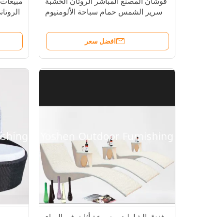
فوشان المصنع المباشر الروتان الخشبة
مبيعات 
سرير الشمس حمام سباحة الألومنيوم
الروتا
غرفة المعيشة في الهواء الطلق
مجموعة أثاث حمام السباحة مقعد
افضل سعر
الشمس---6138